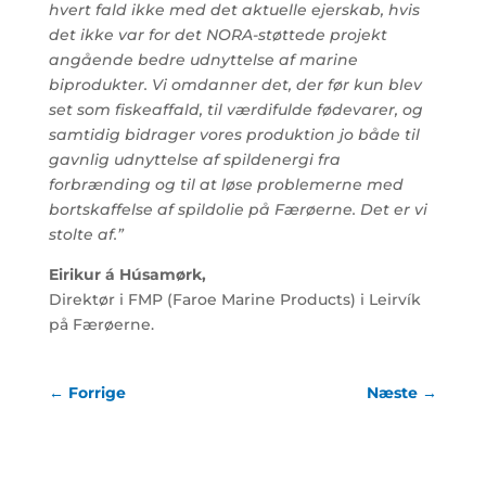
hvert fald ikke med det aktuelle ejerskab, hvis
det ikke var for det NORA-støttede projekt
angående bedre udnyttelse af marine
biprodukter. Vi omdanner det, der før kun blev
set som fiskeaffald, til værdifulde fødevarer, og
samtidig bidrager vores produktion jo både til
gavnlig udnyttelse af spild­energi fra
forbrænding og til at løse problemerne med
bortskaffelse af spildolie på Færøerne. Det er vi
stolte af.”
Eirikur á Húsamørk,
Direktør i FMP (Faroe Marine Products) i Leirvík
på Færøerne.
←
Forrige
Næste
→