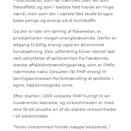
– biprodukter, som før nærmest blev set som
fiskeaffald, og som i bedste fald havde en ringe
værdi, men som der i værste fald skulle bruges
både penge og energi på at bortskaffe.
Da der er tale om tørring af fiskerester, er
produktionen meget energikrævende. Derfor er
adgang til billig energi også en økonomisk
forudsætning. Den udfordring bliver delvist løst
ved udnyttelse af spildvarmen fra Færøernes
største affaldsforbrændingsanlæg, som er FMPs
nærmeste nabo. Desuden får FMP energi til
tørringsprocessen fra forbrænding af spildolie i
egne, højteknologiske ovne.
Efter starten i 2001 voksede FMP hurtigt til sin
nuværende størrelse, og virksom­heden er med
sine 55-60 ansatte en af de største virksomheder
i sit lokalområde.
”Vores virksomhed havde næppe eksisteret, i